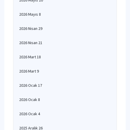
2026 Mayıs 20
2026 Mayıs 8
2026 Nisan 29
2026 Nisan 21
2026 Mart 18
2026 Mart 9
2026 Ocak 17
2026 Ocak 8
2026 Ocak 4
2025 Aralık 26