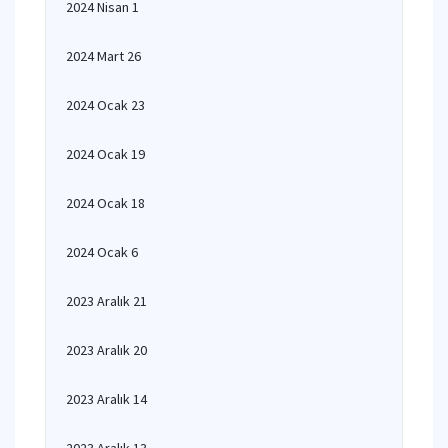
2024 Nisan 1
2024 Mart 26
2024 Ocak 23
2024 Ocak 19
2024 Ocak 18
2024 Ocak 6
2023 Aralık 21
2023 Aralık 20
2023 Aralık 14