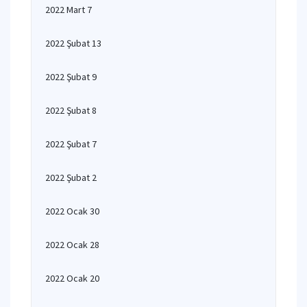
2022 Mart 7
2022 Şubat 13
2022 Şubat 9
2022 Şubat 8
2022 Şubat 7
2022 Şubat 2
2022 Ocak 30
2022 Ocak 28
2022 Ocak 20