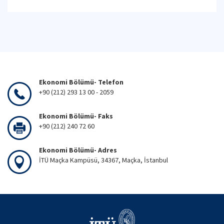
Ekonomi Bölümü- Telefon
+90 (212) 293 13 00 - 2059
Ekonomi Bölümü- Faks
+90 (212) 240 72 60
Ekonomi Bölümü- Adres
İTÜ Maçka Kampüsü, 34367, Maçka, İstanbul