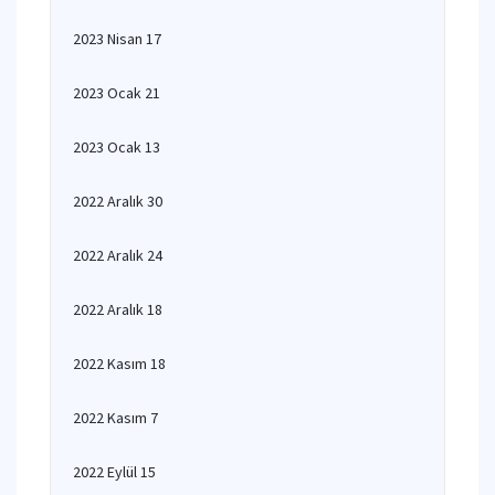
2023 Nisan 17
2023 Ocak 21
2023 Ocak 13
2022 Aralık 30
2022 Aralık 24
2022 Aralık 18
2022 Kasım 18
2022 Kasım 7
2022 Eylül 15