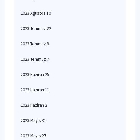
2023 Ağustos 10
2023 Temmuz 22
2023 Temmuz 9
2023 Temmuz 7
2023 Haziran 25
2023 Haziran 11
2023 Haziran 2
2023 Mayıs 31
2023 Mayıs 27