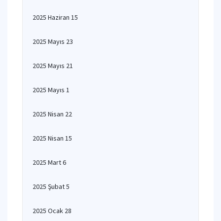
2025 Haziran 15
2025 Mayıs 23
2025 Mayıs 21
2025 Mayıs 1
2025 Nisan 22
2025 Nisan 15
2025 Mart 6
2025 Şubat 5
2025 Ocak 28