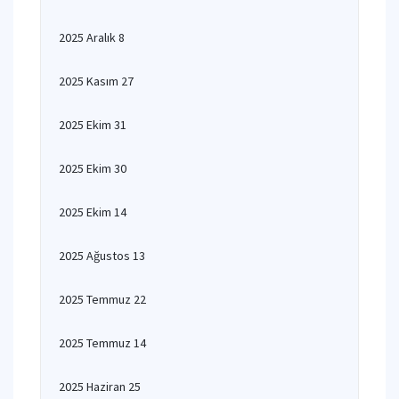
2025 Aralık 8
2025 Kasım 27
2025 Ekim 31
2025 Ekim 30
2025 Ekim 14
2025 Ağustos 13
2025 Temmuz 22
2025 Temmuz 14
2025 Haziran 25