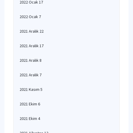
2022 Ocak 17
2022 Ocak 7
2021 Aralık 22
2021 Aralık 17
2021 Aralık 8
2021 Aralık 7
2021 Kasım 5
2021 Ekim 6
2021 Ekim 4