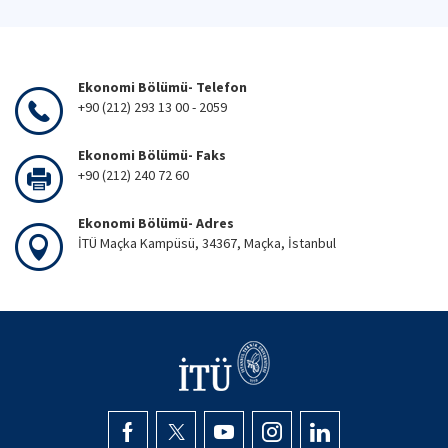
Ekonomi Bölümü- Telefon
+90 (212) 293 13 00 - 2059
Ekonomi Bölümü- Faks
+90 (212) 240 72 60
Ekonomi Bölümü- Adres
İTÜ Maçka Kampüsü, 34367, Maçka, İstanbul