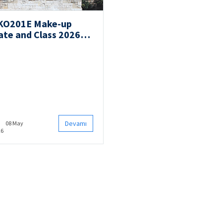
KO201E Make-up
ate and Class 2026
pring
Devamı
08 May
26