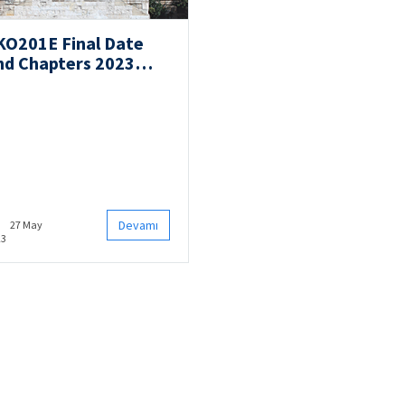
KO201E Final Date
nd Chapters 2023
pring
Devamı
27 May
23