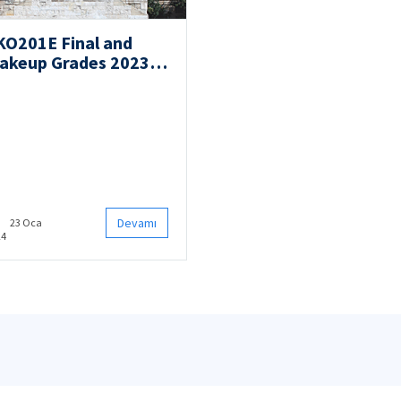
KO201E Final and
akeup Grades 2023
ll
Devamı
23 Oca
24