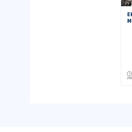
E
M
Fa
20