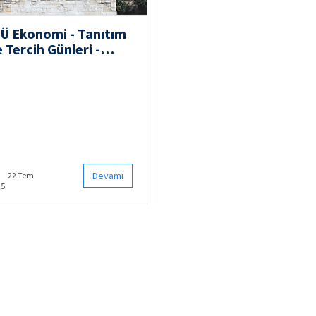
TÜ Ekonomi - Tanıtım
 Tercih Günleri -
025
Devamı
22 Tem
25