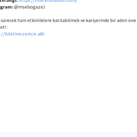
ılı bilgi:
https://mse.ensoboun.com/
agram:
@msebogazici
 sürecek tüm etkinliklere katılabilmek ve kariyerinde bir adım öne
et! :
://biletino.com/e-a8r