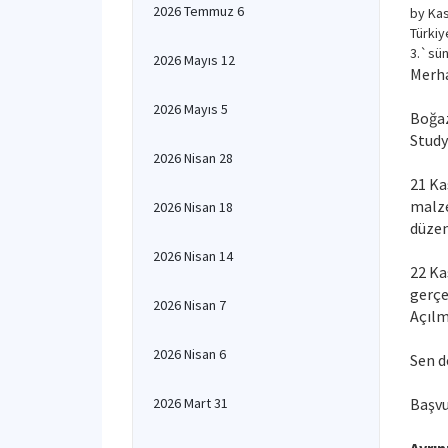
2026 Temmuz 6
by
Kas
Türkiy
3.`sün
2026 Mayıs 12
Merh
2026 Mayıs 5
Boğaz
Study
2026 Nisan 28
21 Ka
malze
2026 Nisan 18
düzen
2026 Nisan 14
22 Ka
gerçe
2026 Nisan 7
Açılm
2026 Nisan 6
Sen d
2026 Mart 31
Başvu