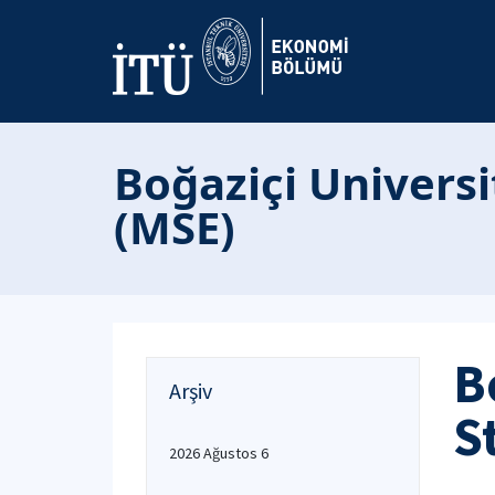
Boğaziçi Univers
(MSE)
B
Arşiv
S
2026 Ağustos 6