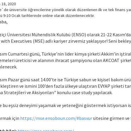
 18, 2020
e`de üniversite öğrencilerine yönelik olarak düzenlenen ilk ve tek finans y
ü 9-10 Ocak tarihlerinde online olarak düzenlenecektir.
aba,
içi Üniversitesi Mühendislik Kulübü (ENSO) olarak 21-22 Kasım’
 with Executives (MSE) adlı kariyer zirvemiz yaklaşıyor! Seni bekley
sım Cumartesi günü, Türkiye’nin lider kimya şirketi Akkim’in iştir
meleri üreticisi ve alanının ihracat şampiyonu olan AKCOAT şirketi
lenecek.
sım Pazar günü saat 14.00’te ise Türkiye sabun ve kişisel bakım ürü
kleştiren ve ismini 100’den fazla ülkeye ulaştıran EVYAP şirketi 
a Stratejileri ve Aksiyonları" konulu case study yapılacak.
e bu eşsiz deneyimi yaşamak ve yeteneğini göstermek istiyorsan is
rmak için
https://mse.ensoboun.com/#basvur
sitesine girmen ve