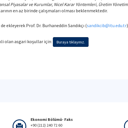
nansal Piyasalar ve Kurumlar, Nicel Karar Yöntemleri, Üretim Yönet
arının en az birinde çalışmaları olması beklenmektedir.
 de ekleyerek Prof. Dr. Burhaneddin Sandıkçı (
sandikcib@itu.edu.tr
li olan asgari koşullar için:
Buraya tıklayınız.
Ekonomi Bölümü- Faks
+90 (212) 240 72 60