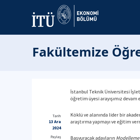
Fakültemize Öğre
İstanbul Teknik Üniversitesi İşl
öğretim üyesi arayışımız devam e
Köklü ve alanında lider bir akad
Tarih
araştırma yapmayı ve eğitim verm
13 Ara
2024
Paylaş
Başvuracak adayların
Modelleme v