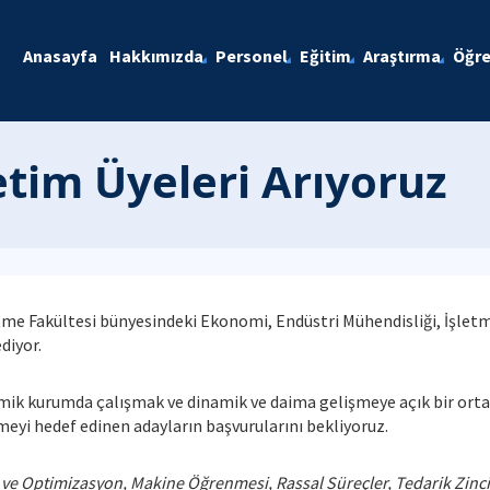
Anasayfa
Hakkımızda
Personel
Eğitim
Araştırma
Öğre
tim Üyeleri Arıyoruz
etme Fakültesi bünyesindeki Ekonomi, Endüstri Mühendisliği, İşlet
diyor.
emik kurumda çalışmak ve dinamik ve daima gelişmeye açık bir orta
eyi hedef edinen adayların başvurularını bekliyoruz.
e Optimizasyon, Makine Öğrenmesi, Rassal Süreçler, Tedarik Zincir