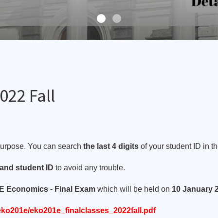
022 Fall
n purpose. You can search
the last 4 digits
of your student ID in the
and student ID
to avoid any trouble.
 Economics - Final Exam
which will be held on
10 January 2
3/eko201e/eko201e_finalclasses_2022fall.pdf