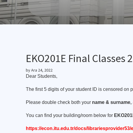
EKO201E Final Classes 2
by
Ara 24, 2022
Dear Students,
The first 5 digits of your student ID is censored o
Please double check both your
name & surname, 
You can find your building/room below for
EKO201E
https://econ.itu.edu.tr/docs/librariesprovider5