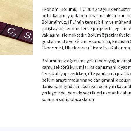
Ekonomi Bölümü, İTÜ’nün 240 yıllık endüstr
politikaların yapılandırılmasına aktarımında
Bölümümüz, İTÜ’nün temel bilim ve mühendisl
çalıştaylar, seminerler ve projelerle, eğitim v
yaklaşım izlemektedir. Bölüm öğretim üyeleri
göstermekte ve Eğitim Ekonomisi, Endüstri O
Ekonomisi, Uluslararası Ticaret ve Kalkınma 
Bölümümüz öğretim üyeleri hem yoğun araştı
kamu sektörü kurumlarına danışmanlık yapmak
teorik altyapı verirken, öte yandan da pratik 
bölüm araştırmalarına ve danışmanlık çalışm
danışmanlığında endüstriyel deneyim kazand
yerleşme de, hem de seçtikleri uzmanlık alanl
konuma sahip olacaklardır