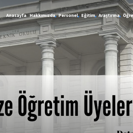
Anasayfa
Hakkımızda
Personel
Eğitim
Araştırma
Öğre