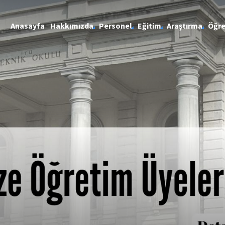
Anasayfa
Hakkımızda
Personel
Eğitim
Araştırma
Öğre